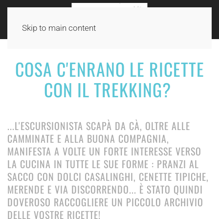
Skip to main content
COSA C'ENRANO LE RICETTE
CON IL TREKKING?
...L'ESCURSIONISTA SCAPÀ DA CÀ, OLTRE ALLE
CAMMINATE E ALLA BUONA COMPAGNIA,
MANIFESTA A VOLTE UN FORTE INTERESSE VERSO
LA CUCINA IN TUTTE LE SUE FORME : PRANZI AL
SACCO CON DOLCI CASALINGHI, CENETTE TIPICHE,
MERENDE E VIA DISCORRENDO... È STATO QUINDI
DOVEROSO RACCOGLIERE UN PICCOLO ARCHIVIO
DELLE VOSTRE RICETTE!