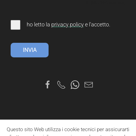
0
(Min. 10 Characters)
ho letto la
privacy
policy
e l'accetto
.
INVIA
Questo sito Web utilizza i cookie tecnici per assicurarti