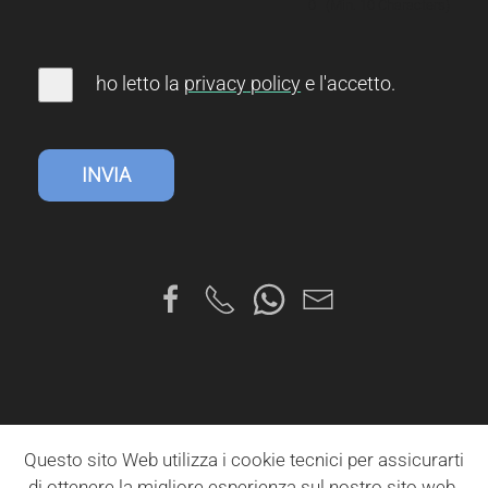
0
(Min. 10 Characters)
ho letto la
privacy
policy
e l'accetto
.
INVIA
Questo sito Web utilizza i cookie tecnici per assicurarti
di ottenere la migliore esperienza sul nostro sito web.