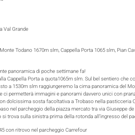
la Val Grande
: Monte Todano 1670m slm, Cappella Porta 1065 slm, Pian Ca
ente panoramica di poche settimane fa!
alla Cappella Porta a quota1065m slm. Sul bel sentiero che co
posto a 1530m slm raggiungeremo la cima panoramica del Mo
he ci permetterà immagini e panorami davvero unici con pran
n dolcissima sosta facoltativa a Trobaso nella pasticceria C
aso nel parcheggio della piazza mercato tra via Giuseppe de 
si trova sulla sinistra prima della rotonda all’ingresso del pa
5 con ritrovo nel parcheggio Carrefour