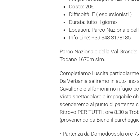
Costo:
20€
Difficoltà:
E ( escursionisti )
Durata:
tutto il giorno
Location:
Parco Nazionale del
Info Line:
+39 348 3178185
Parco Nazionale della Val Grande
Todano 1670m slm.
Completiamo l’uscita particolarm
Da Verbania saliremo in auto fino 
Cavallone e all’omonimo rifugio 
Vista spettacolare e impagabile c
scenderemo al punto di partenza co
Ritrovo PER TUTTI: ore 8.30 a Trob
(provenendo da Bieno il parcheggio 
• Partenza da Domodossola ore 7.4