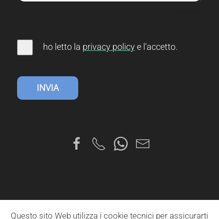
0
(Min. 10 Characters)
ho letto la
privacy
policy
e l'accetto
.
INVIA
Questo sito Web utilizza i cookie tecnici per assicurarti