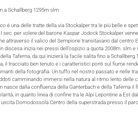
m a Schallberg 1295m slm
co è una delle tratte della via Stockalper tra le più belle e spet
I sec. per volere del barone Kaspar Jodock Stockalper venne 
 che attraverso il valico del Sempione transitavano dal centro 
o in discesa inizia nei pressi dell’ospizio a quota 2008m. slm
ella Taferna, da qui inizierà la facile salita fino a Schallberg 
a, il tracciato ben tenuto e i caratteristici ponti sul fiume re
manti della fotografia. Un tuffo nel nostro passato e nelle tra
ddoti camminando immersi nella natura al ritmo lento delle c
nasce dalla confluenza della Ganterbach e della Taferna il fi
arità, in quanto linea di confine tra le Alpi Lepontine a Est da
 uscita Domodossola Centro della superstrada presso il pa