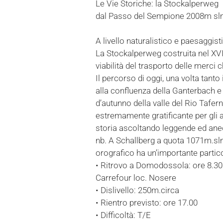
Le Vie Storiche: la Stockalperweg
dal Passo del Sempione 2008m sl
A livello naturalistico e paesaggisti
La Stockalperweg costruita nel XVI
viabilità del trasporto delle merci
Il percorso di oggi, una volta tant
alla confluenza della Ganterbach e d
d’autunno della valle del Rio Tafern
estremamente gratificante per gli a
storia ascoltando leggende ed ane
nb. A Schallberg a quota 1071m.slm 
orografico ha un’importante particol
• Ritrovo a Domodossola: ore 8.30
Carrefour loc. Nosere
• Dislivello: 250m.circa
• Rientro previsto: ore 17.00
• Difficoltà: T/E