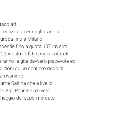
tacolari.
realizzata per migliorare la
Europa fino a Milano.
 e scende fino a quota 1071m.slm
1295m slm. I fitti boschi colorati
nderanno la gita davvero piacevole ed
dizioni su un sentiero ricco di
arovaniere.
ume Saltina che a livello
lle Alpi Pennine a Ovest.
rcheggio del supermercato