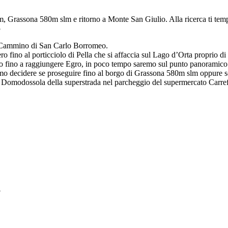
Grassona 580m slm e ritorno a Monte San Giulio. Alla ricerca ti tempe
5
l Cammino di San Carlo Borromeo.
o fino al porticciolo di Pella che si affaccia sul Lago d’Orta proprio di
iremo fino a raggiungere Egro, in poco tempo saremo sul punto panoramic
mmo decidere se proseguire fino al borgo di Grassona 580m slm oppure 
i Domodossola della superstrada nel parcheggio del supermercato Carre
5