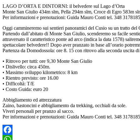
LAGO D’ORTA E DINTORNI: il belvedere sul Lago d’Orta
Monte San Giulio 434m slm, Pella 294m slm, Croce di Egro 583m slm, 
Per informazioni e prenotazioni: Guida Mauro Conti tel. 348 317818
Oggi cammineremo sui sentieri panoramici del Cusio su un tratto de
Partendo dall’abitato di Monte San Giulio, scenderemo su facile sentier
attraversato il caratteristico ponte ad arco (indica la data 1578) sal
spettacolare belvedere!! Dopo aver pranzato in base all’orario potre
Partenza da Domodossola: ore 8. 15 con ritrovo alla seconda uscita d
• Ritrovo per tutti: ore 9,30 Monte San Giulio
• Dislivello: circa 450m.
• Massimo sviluppo kilometrico: 8 km
• Rientro previsto: ore 16.00
• Difficoltà: T/E
• Costo Guida: euro 20
Abbigliamento ed attrezzatura
Zaino, bastoncini e abbigliamento da trekking, occhiali da sole.
Viveri personali per pranzo al sacco.
Per informazioni e prenotazioni: Guida Mauro Conti tel. 348 317818
Facebook