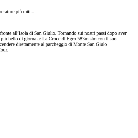
rature più miti...
 fronte all’Isola di San Giulio. Tornando sui nostri passi dopo aver
o più bello di giornata: La Croce di Egro 583m slm con il suo
scendere direttamente al parcheggio di Monte San Giulo
four.