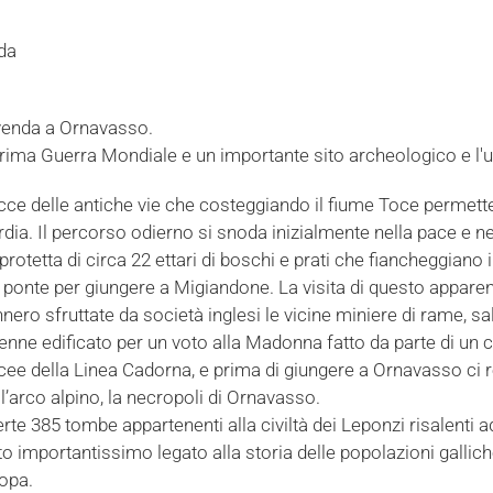
da
venda a Ornavasso.
a prima Guerra Mondiale e un importante sito archeologico e l'
ce delle antiche vie che costeggiando il fiume Toce permette
Il percorso odierno si snoda inizialmente nella pace e nella 
rotetta di circa 22 ettari di boschi e prati che fiancheggiano 
l ponte per giungere a Migiandone. La visita di questo appa
nnero sfruttate da società inglesi le vicine miniere di rame, 
nne edificato per un voto alla Madonna fatto da parte di un c
cee della Linea Cadorna, e prima di giungere a Ornavasso ci r
 l’arco alpino, la necropoli di Ornavasso.
rte 385 tombe appartenenti alla civiltà dei Leponzi risalenti ad
 sito importantissimo legato alla storia delle popolazioni gallic
ropa.