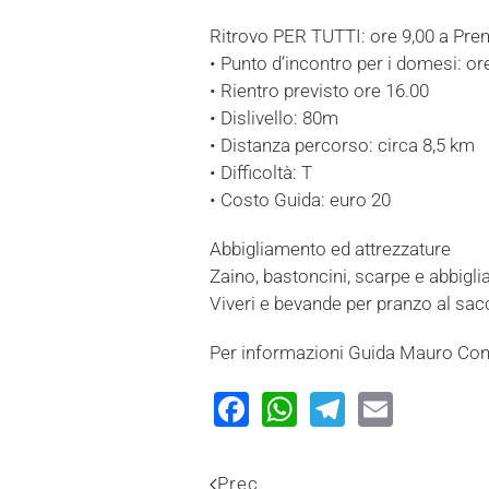
Ritrovo PER TUTTI: ore 9,00 a Pre
• Punto d’incontro per i domesi: o
• Rientro previsto ore 16.00
• Dislivello: 80m
• Distanza percorso: circa 8,5 km
• Difficoltà: T
• Costo Guida: euro 20
Abbigliamento ed attrezzature
Zaino, bastoncini, scarpe e abbigli
Viveri e bevande per pranzo al sac
Per informazioni Guida Mauro Cont
Facebook
WhatsApp
Telegram
Email
Prec