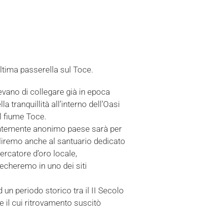
ultima passerella sul Toce.
vano di collegare già in epoca
tranquillità all’interno dell’Oasi
il fiume Toce.
rentemente anonimo paese sarà per
saliremo anche al santuario dedicato
ercatore d’oro locale,
echeremo in uno dei siti
 un periodo storico tra il II Secolo
he il cui ritrovamento suscitò