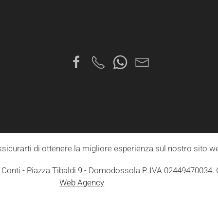
ssicurarti di ottenere la migliore esperienza sul nostro sito w
Conti - Piazza Tibaldi 9 - Domodossola P. IVA 02449470034.
Web Agency