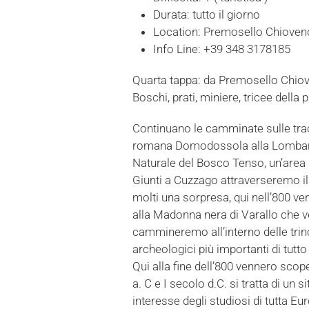
Durata:
tutto il giorno
Location:
Premosello Chioven
Info Line:
+39 348 3178185
Quarta tappa: da Premosello Chio
Boschi, prati, miniere, tricee dell
Continuano le camminate sulle trac
romana Domodossola alla Lombardia. 
Naturale del Bosco Tenso, un’area p
Giunti a Cuzzago attraverseremo i
molti una sorpresa, qui nell’800 ve
alla Madonna nera di Varallo che ve
cammineremo all’interno delle trin
archeologici più importanti di tutto
Qui alla fine dell’800 vennero scope
a. C e I secolo d.C. si tratta di un
interesse degli studiosi di tutta Eu