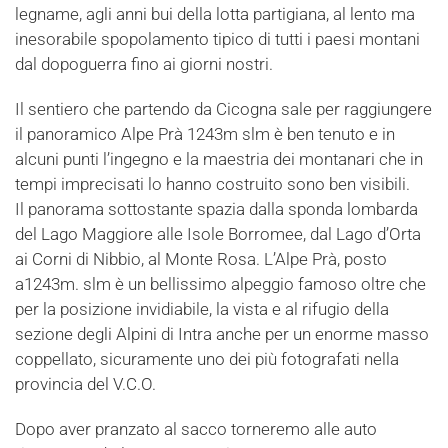
legname, agli anni bui della lotta partigiana, al lento ma
inesorabile spopolamento tipico di tutti i paesi montani
dal dopoguerra fino ai giorni nostri.
Il sentiero che partendo da Cicogna sale per raggiungere
il panoramico Alpe Prà 1243m slm è ben tenuto e in
alcuni punti l’ingegno e la maestria dei montanari che in
tempi imprecisati lo hanno costruito sono ben visibili.
Il panorama sottostante spazia dalla sponda lombarda
del Lago Maggiore alle Isole Borromee, dal Lago d’Orta
ai Corni di Nibbio, al Monte Rosa. L’Alpe Prà, posto
a1243m. slm è un bellissimo alpeggio famoso oltre che
per la posizione invidiabile, la vista e al rifugio della
sezione degli Alpini di Intra anche per un enorme masso
coppellato, sicuramente uno dei più fotografati nella
provincia del V.C.O.
Dopo aver pranzato al sacco torneremo alle auto